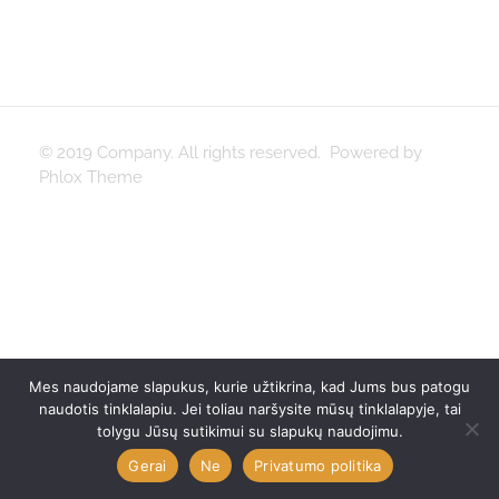
© 2019 Company. All rights reserved. Powered by
Phlox Theme
Mes naudojame slapukus, kurie užtikrina, kad Jums bus patogu
naudotis tinklalapiu. Jei toliau naršysite mūsų tinklalapyje, tai
tolygu Jūsų sutikimui su slapukų naudojimu.
Gerai
Ne
Privatumo politika