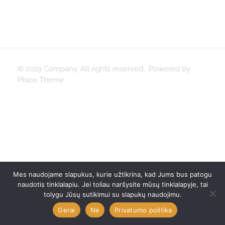
© 2019 Company. All rights reserved. Powered by
Phlox Theme
Mes naudojame slapukus, kurie užtikrina, kad Jums bus patogu
naudotis tinklalapiu. Jei toliau naršysite mūsų tinklalapyje, tai
tolygu Jūsų sutikimui su slapukų naudojimu.
Gerai
Ne
Privatumo politika